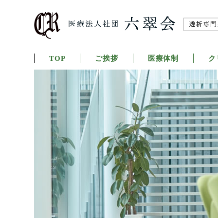
TOP
ご挨拶
医療体制
ク
六島
第二
城内
伊丹